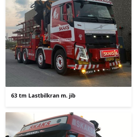
63 tm Lastbilkran m. jib